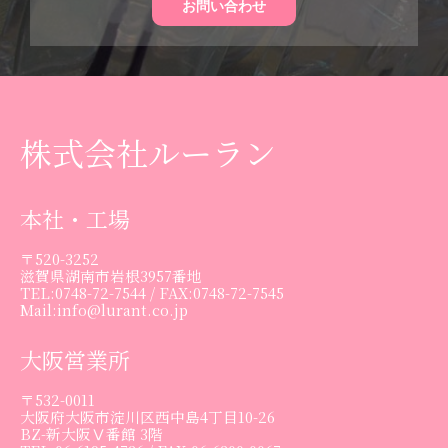
お問い合わせ
株式会社ルーラン
本社・工場
〒520-3252
滋賀県湖南市岩根3957番地
TEL:0748-72-7544 / FAX:0748-72-7545
Mail:info@lurant.co.jp
大阪営業所
〒532-0011
大阪府大阪市淀川区西中島4丁目10-26
BZ-新大阪Ⅴ番館 3階